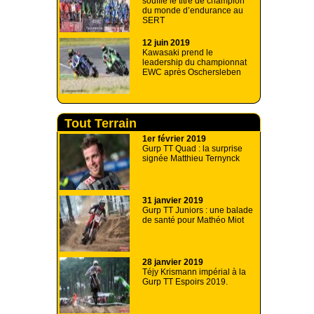
souffle le titre de champion
du monde d’endurance au
SERT
12 juin 2019
Kawasaki prend le
leadership du championnat
EWC après Oschersleben
Tout Terrain
1er février 2019
Gurp TT Quad : la surprise
signée Matthieu Ternynck
31 janvier 2019
Gurp TT Juniors : une balade
de santé pour Mathéo Miot
28 janvier 2019
Téjy Krismann impérial à la
Gurp TT Espoirs 2019.